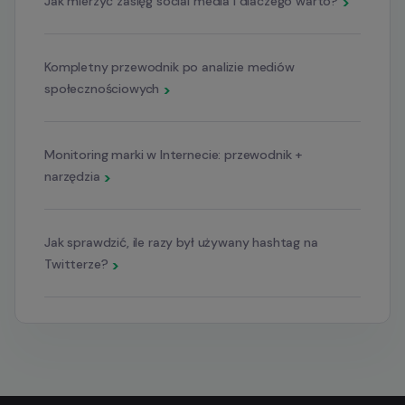
Jak mierzyć zasięg social media i dlaczego warto?
>
Kompletny przewodnik po analizie mediów
społecznościowych
>
Monitoring marki w Internecie: przewodnik +
narzędzia
>
Jak sprawdzić, ile razy był używany hashtag na
Twitterze?
>