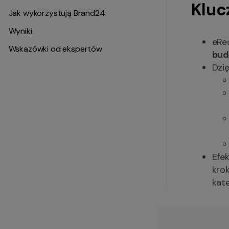
Kluc
Jak wykorzystują Brand24
Wyniki
eRe
Wskazówki od ekspertów
bud
Dzię
Efek
kro
kat