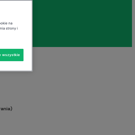
ść
ookie na
ia strony i
e wszystkie
rania)