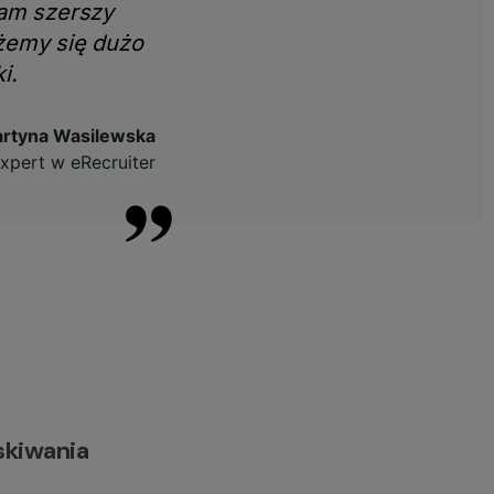
nam szerszy
żemy się dużo
i.
rtyna Wasilewska
xpert w eRecruiter
skiwania