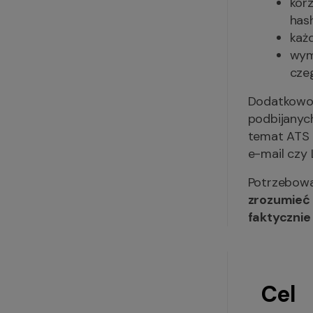
korz
hash
każ
wyma
cze
Dodatkowo 
podbijanyc
temat ATS s
e-mail czy 
Potrzebowa
zrozumieć 
faktycznie
Cel