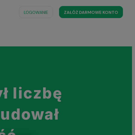
LOGOWANIE
ZAŁÓŻ DARMOWE KONTO
ł liczbę
budował