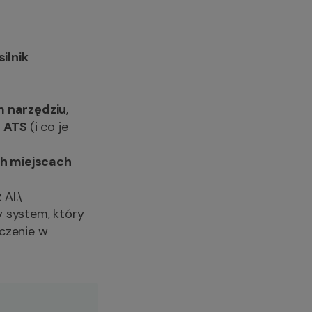
silnik
 narzędziu
,
u ATS
(i co je
ch miejscach
AI.\
y system, który
czenie w