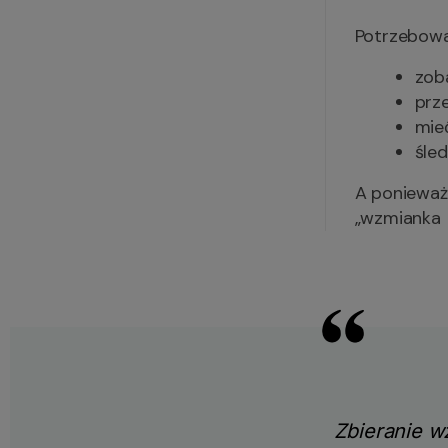
Potrzebowa
zob
prz
mie
śle
A ponieważ 
„wzmianka 
Zbieranie w