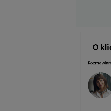
O kl
Rozmawiam