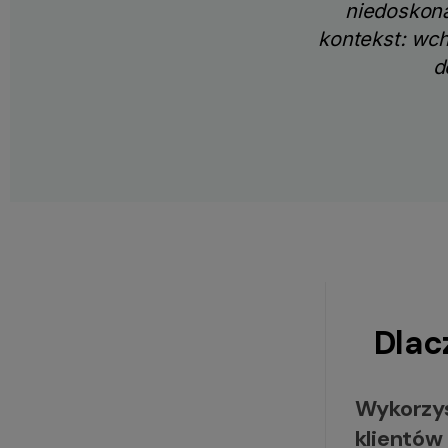
niedoskona
kontekst: wc
d
Dlac
Wykorzys
klientów