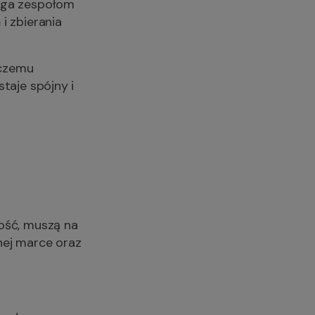
maga zespołom
i zbierania
 czemu
taje spójny i
ność, muszą na
nej marce oraz