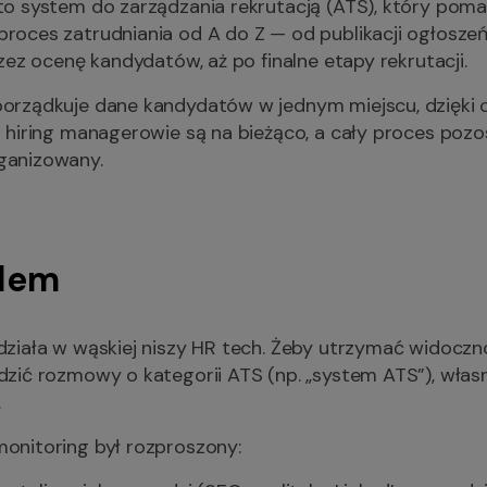
o system do zarządzania rekrutacją (ATS), który po
roces zatrudniania od A do Z — od publikacji ogłoszeń 
przez ocenę kandydatów, aż po finalne etapy rekrutacji.
porządkuje dane kandydatów w jednym miejscu, dzięki
i hiring managerowie są na bieżąco, a cały proces pozos
ganizowany.
lem
działa w wąskiej niszy HR tech. Żeby utrzymać widocz
dzić rozmowy o kategorii ATS (np. „system ATS”), włas
.
monitoring był rozproszony: