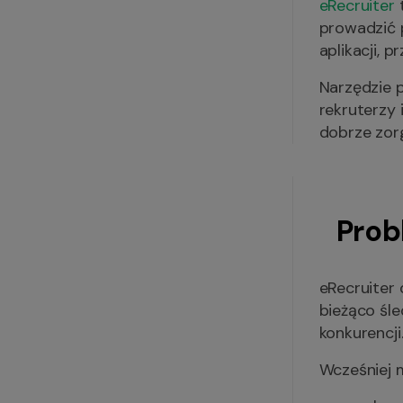
eRecruiter
t
prowadzić p
aplikacji, 
Narzędzie 
rekruterzy 
dobrze zor
Prob
eRecruiter 
bieżąco śle
konkurencji
Wcześniej 