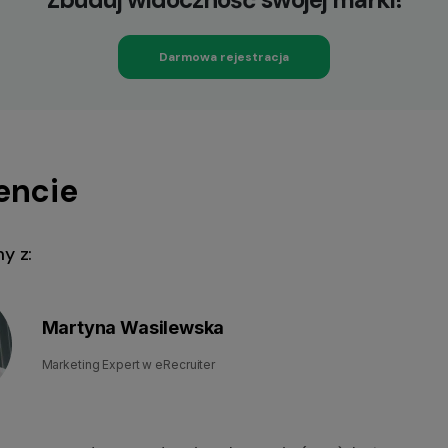
Darmowa rejestracja
iencie
y z:
Martyna Wasilewska
Marketing Expert w eRecruiter