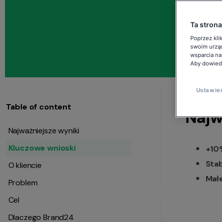
s
Ta strona
Poprzez kli
swoim urząd
wsparcia na
Aby dowiedz
Ustawie
Table of content
Najw
Najważniejsze wyniki
Kluczowe wnioski
+10
Stab
O kliencie
Małe
Problem
Cel
Dlaczego Brand24