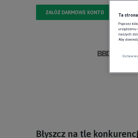
ZAŁÓŻ DARMOWE KONTO
Ta strona
Poprzez kli
urządzeniu w
naszych dzi
Aby dowiedz
Ustawie
Błyszcz na tle konkurencj