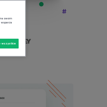
e na swoim
i wsparcia
e wszystkie