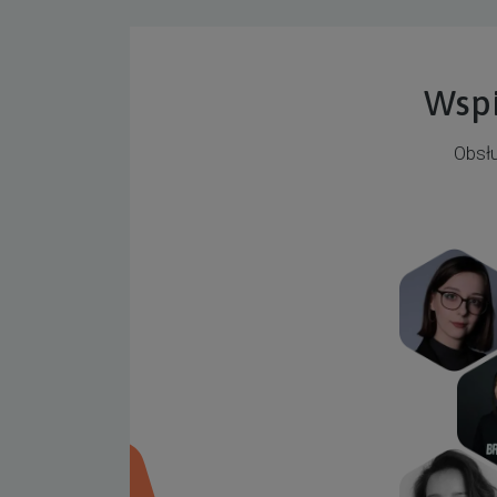
Wspi
Obsłu