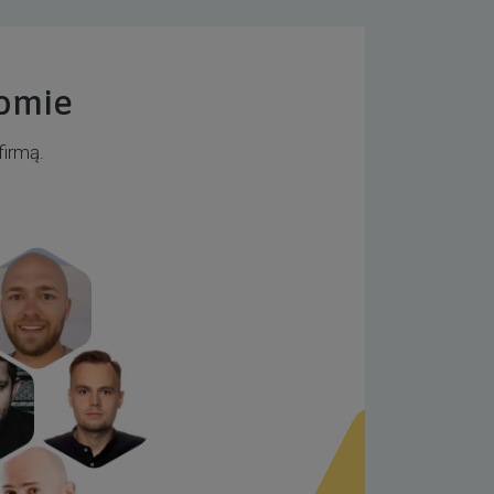
iomie
firmą.