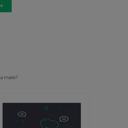
to
a marki?