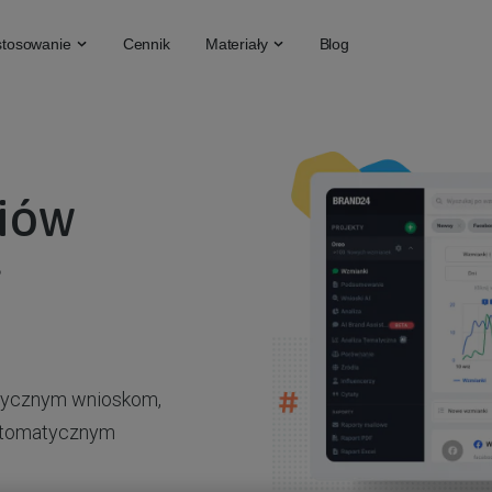
tosowanie
Cennik
Materiały
Blog
iów
g
aktycznym wnioskom,
automatycznym