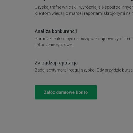
Uzyskaj trafne wnioski i wyróżniaj się spośród innyc
klientom wiedzą o marce i raportami skrojonymi na m
Analiza konkurencji
Pomóż klientom być na bieżąco z najnowszymi tren
i otoczenie rynkowe.
Zarządzaj reputacją
Badaj sentyment i reaguj szybko. Gdy przyjdzie burza
Załóż darmowe konto