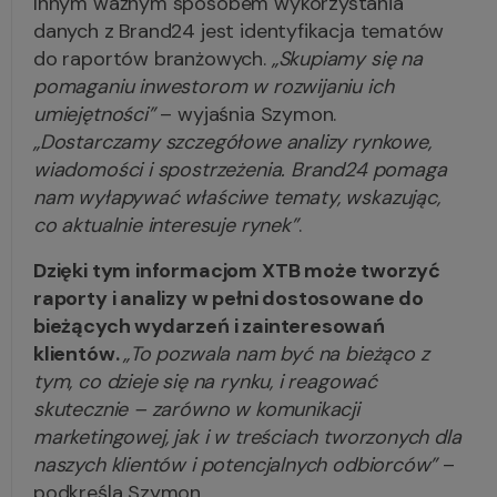
Innym ważnym sposobem wykorzystania
danych z Brand24 jest identyfikacja tematów
do raportów branżowych.
„Skupiamy się na
pomaganiu inwestorom w rozwijaniu ich
umiejętności”
– wyjaśnia Szymon.
„Dostarczamy szczegółowe analizy rynkowe,
wiadomości i spostrzeżenia. Brand24 pomaga
nam wyłapywać właściwe tematy, wskazując,
co aktualnie interesuje rynek”
.
Dzięki tym informacjom XTB może tworzyć
raporty i analizy w pełni dostosowane do
bieżących wydarzeń i zainteresowań
klientów.
„To pozwala nam być na bieżąco z
tym, co dzieje się na rynku, i reagować
skutecznie – zarówno w komunikacji
marketingowej, jak i w treściach tworzonych dla
naszych klientów i potencjalnych odbiorców”
–
podkreśla Szymon.