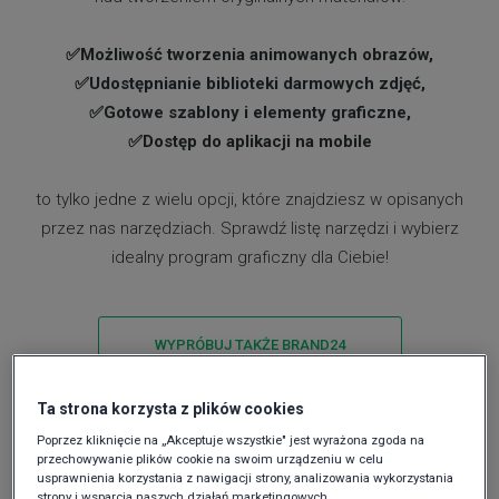
✅Możliwość tworzenia animowanych obrazów,
✅Udostępnianie biblioteki darmowych zdjęć,
✅Gotowe szablony i elementy graficzne,
✅Dostęp do aplikacji na mobile
to tylko jedne z wielu opcji, które znajdziesz w opisanych
przez nas narzędziach. Sprawdź listę narzędzi i wybierz
idealny program graficzny dla Ciebie!
WYPRÓBUJ TAKŻE BRAND24
Ta strona korzysta z plików cookies
Poprzez kliknięcie na „Akceptuje wszystkie" jest wyrażona zgoda na
przechowywanie plików cookie na swoim urządzeniu w celu
usprawnienia korzystania z nawigacji strony, analizowania wykorzystania
strony i wsparcia naszych działań marketingowych.