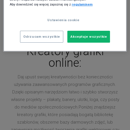
Aby dowiedzieć się więcej zapoznaj się z
regulaminem
Ustawienia cookie
Odrzucam wszystkie
Akceptuje wszystkie
Kreatory grafiki
online:
Daj upust swojej kreatywności bez konieczności
używania zaawansowanych programów graficznych.
Dzięki opisanym narzędziom łatwo i szybko stworzysz
własne projekty – plakaty, banery, ulotki, loga, czy posty
do mediów społecznościowych.Poniżej znajdziejsz
kreatory grafiki, które posiadają bogatą bibliotekę
szablonów, obszerne bazy darmowych zdjęć, lub
zapewniają możliwosć tworzenia grafiki wektorowej czy