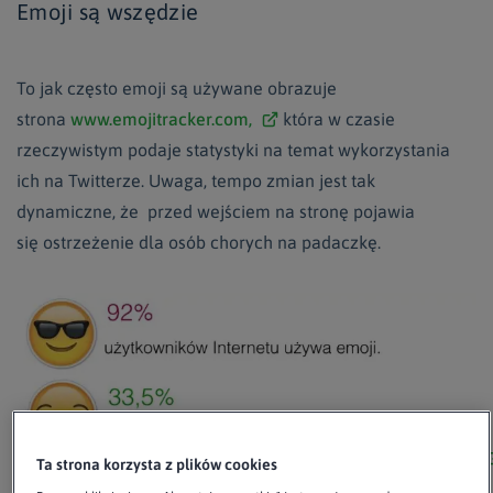
Emoji są wszędzie
To jak często emoji są używane obrazuje
strona
www.emojitracker.com,
która w czasie
rzeczywistym podaje statystyki na temat wykorzystania
ich na Twitterze. Uwaga, tempo zmian jest tak
dynamiczne, że przed wejściem na stronę pojawia
się ostrzeżenie dla osób chorych na padaczkę.
Ta strona korzysta z plików cookies