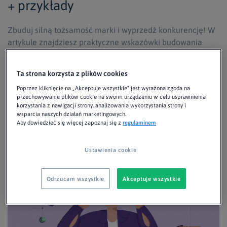
+ przykłady
Zbuduj silną tożsamość marki i wyprzedź konkurencję! W
artykule znajdziesz praktyczne wskazówki budowania
dobrze rozpoznawalnego brandu. Sprawdź, jak robią to
Apple czy Nike!
Ta strona korzysta z plików cookies
Poprzez kliknięcie na „Akceptuje wszystkie" jest wyrażona zgoda na
przechowywanie plików cookie na swoim urządzeniu w celu usprawnienia
Agnieszka Wolanin
Mar 18, 2024 ・ 16 min read
korzystania z nawigacji strony, analizowania wykorzystania strony i
wsparcia naszych działań marketingowych.
Aby dowiedzieć się więcej zapoznaj się z
regulaminem
Ustawienia cookie
Odrzucam wszystkie
Akceptuje wszystkie