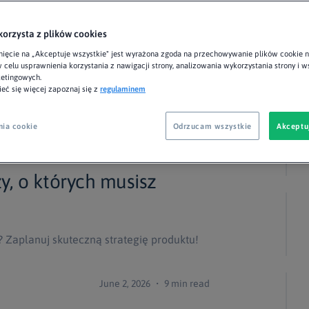
korzysta z plików cookies
nięcie na „Akceptuje wszystkie" jest wyrażona zgoda na przechowywanie plików cookie 
 celu usprawnienia korzystania z nawigacji strony, analizowania wykorzystania strony i 
ketingowych.
eć się więcej zapoznaj się z
regulaminem
nia cookie
Odrzucam wszystkie
Akceptu
zy, o których musisz
? Zaplanuj skuteczną strategię produktu!
June 2, 2026 ・ 9 min read