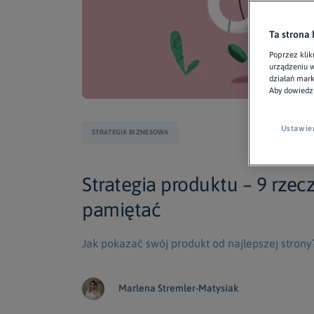
Ta strona 
Poprzez klik
urządzeniu w
działań mar
Aby dowiedzi
Ustawie
STRATEGIA BIZNESOWA
Strategia produktu – 9 rzec
pamiętać
Jak pokazać swój produkt od najlepszej strony
Marlena Stremler-Matysiak