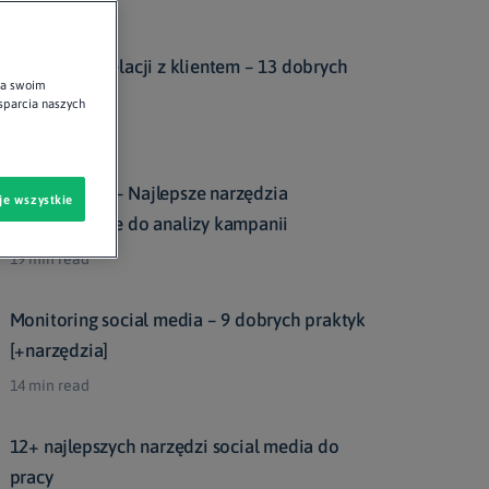
12 min read
Budowanie relacji z klientem – 13 dobrych
na swoim
praktyk
wsparcia naszych
10 min read
#TOPOWA15 – Najlepsze narzędzia
je wszystkie
marketingowe do analizy kampanii
19 min read
Monitoring social media – 9 dobrych praktyk
[+narzędzia]
14 min read
12+ najlepszych narzędzi social media do
pracy