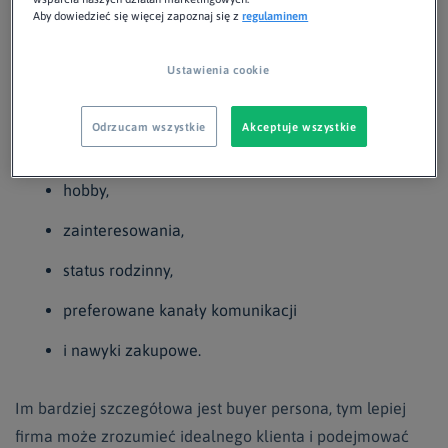
Aby dowiedzieć się więcej zapoznaj się z
regulaminem
płeć,
poziom wykształcenia,
Ustawienia cookie
stanowisko,
Odrzucam wszystkie
Akceptuje wszystkie
dochód,
hobby,
zainteresowania,
status rodzinny,
preferowane kanały komunikacji
i nawyki zakupowe.
Im bardziej szczegółowa jest buyer persona, tym lepiej
firma może zrozumieć idealnego klienta i podejmować