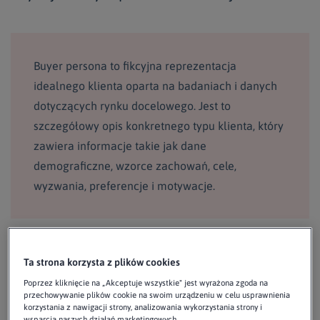
Buyer persona to fikcyjna reprezentacja
idealnego klienta oparta na badaniach i danych
dotyczących rynku docelowego. Jest to
szczegółowy opis konkretnego typu klienta, który
zawiera informacje takie jak dane
demograficzne, wzorce zachowań, cele,
wyzwania, preferencje i motywacje.
Niektóre typowe informacje, które mogą być zawarte w
Ta strona korzysta z plików cookies
personie obejmują:
Poprzez kliknięcie na „Akceptuje wszystkie" jest wyrażona zgoda na
przechowywanie plików cookie na swoim urządzeniu w celu usprawnienia
korzystania z nawigacji strony, analizowania wykorzystania strony i
wiek,
wsparcia naszych działań marketingowych.