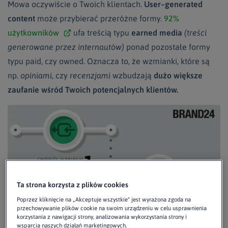
Mowa oczywiście o Twoich klientach.
User–generated
content
może przybierać przeróżne formy.
92%
użytkowników
ufa treścią typu
earned media
(treści
generowane przez internautów)
ponad pozostałe formy
typu paid, czy owned. Oznacza to, że wzmianki, które są
np.
opiniami
, czy
recenzjami
wzbudzają
dużo większe
zaufanie wśród Twoich potencjalnych klientów.
Ta strona korzysta z plików cookies
Poprzez kliknięcie na „Akceptuje wszystkie" jest wyrażona zgoda na
przechowywanie plików cookie na swoim urządzeniu w celu usprawnienia
korzystania z nawigacji strony, analizowania wykorzystania strony i
wsparcia naszych działań marketingowych.