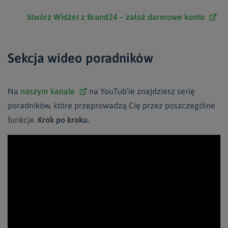
Stwórz Widżet z Brand24 – założ darmowe konto
Sekcja wideo poradników
Na
naszym kanale
na YouTub’ie znajdziesz serię
poradników, które przeprowadzą Cię przez poszczególne
funkcje.
Krok po kroku.