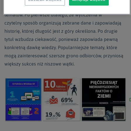
wzór, który może być z sukcesem zastosowany do wielu
tematów. Po pierwsze dlatego, że wyliczenia w
czytelny sposób organizują zebrane dane i zapowiadają
historię, której długość jest z góry określona. Po drugie
tytuł wzbudza ciekawość, ponieważ zapowiada pewną
konkretną dawkę wiedzy. Popularniejsze tematy, które
mogą zainteresować szersze grono odbiorców, przyniosą
większy sukces niż niszowe wątki.