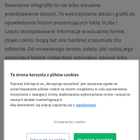
Stworzenie infografiki to nie tylko wizualne
przedstawienie danych. To wykorzystanie tekstu i grafik do
opowiedzenia historii prezentujących fakty, liczby i
często skomplikowane informacje w wizualnej formie,
dzięki czemu mogą być one bardziej zrozumiałe dla
odbiorów. Od omawianego tematu zależy, jaki rodzaj jego
prezentacji będzie najbardziej optymalny. Istnieje kilka
charakterystycznych typów infografik, które pomogą
przedstawić tematy w taki sposób, aby cieszyły się dużym
Ta strona korzysta z plików cookies
zainteresowaniem.
Poprzez kliknięcie na „Akceptuje wszystkie" jest wyrażona zgoda na
przechowywanie plików cookie na swoim urządzeniu w celu usprawnienia
korzystania z nawigacji strony, analizowania wykorzystania strony i wsparcia
naszych działań marketingowych.
Aby dowiedzieć się więcej zapoznaj się z
regulaminem
1. X faktów o…
Ustawienia cookie
Analogicznie w taki rodzaj infografik wpisują się również
te oferujące X ciekawostek o…, czy też X mitów. To prosty
Odrzucam wszystkie
Akceptuje wszystkie