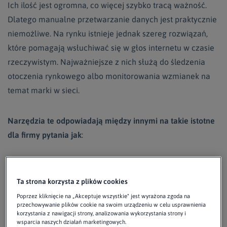
Ich ilość jest ogromna, co więcej szybko tracą ważność.
Dlatego manualne przetwarzanie danych jest praktycznie
niemożliwe. Na rynku istnieje jednak szereg rozwiązań,
które pomagają wsłuchiwać się w głos internetu w czasie
rzeczywistym. Najważniejsze z nich służą do śledzenia
otoczenia rynkowego albo monitorowania wzmianek na
temat marki w sieci.
Narzędzia te odpowiadają między innymi na takie istotne
dla firmy pytania jak
:
1. Kto jest moim największym
Ta strona korzysta z plików cookies
konkurentem?
Poprzez kliknięcie na „Akceptuje wszystkie" jest wyrażona zgoda na
przechowywanie plików cookie na swoim urządzeniu w celu usprawnienia
korzystania z nawigacji strony, analizowania wykorzystania strony i
wsparcia naszych działań marketingowych.