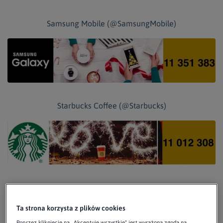
Samsung Mobile (@SamsungMobile)
Starbucks Coffee (@Starbucks)
CHANEL (@CHANEL)
Ta strona korzysta z plików cookies
Poprzez kliknięcie na „Akceptuje wszystkie" jest wyrażona zgoda na