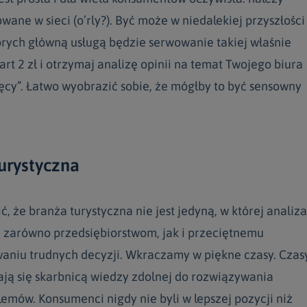
wane w sieci (o’rly?). Być może w niedalekiej przyszłości
tórych główną usługą będzie serwowanie takiej właśnie
art 2 zł i otrzymaj analizę opinii na temat Twojego biura
ęcy”. Łatwo wyobrazić sobie, że mógłby to być sensowny
turystyczna
ć, że branża turystyczna nie jest jedyną, w której analiza
 zarówno przedsiębiorstwom, jak i przeciętnemu
niu trudnych decyzji. Wkraczamy w piękne czasy. Czasy
ają się skarbnicą wiedzy zdolnej do rozwiązywania
lemów. Konsumenci nigdy nie byli w lepszej pozycji niż