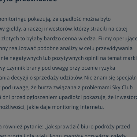
onitoringu pokazują, że upadłość można było
 giełdy, a raczej inwestorów, którzy stracili na całej
w złotych to byłaby bardzo cenna wiedza. Firmy operując
nny realizować podobne analizy w celu przewidywania
żenie negatywnych lub pozytywnych opinii na temat marki
wy czynnik brany pod uwagę przy ocenie ryzyka
nia decyzji o sprzedaży udziałów. Nie znam się specjaln
ak pod uwagę, że burza związana z problemami Sky Club
3 dni przed ogłoszeniem upadłości pokazuje, że inwestor
możliwości, jakie daje monitoring Internetu.
a również pytanie: „jak sprawdzić biuro podróży przed
st prosta i dla wielu konsumentów oczywista: należy