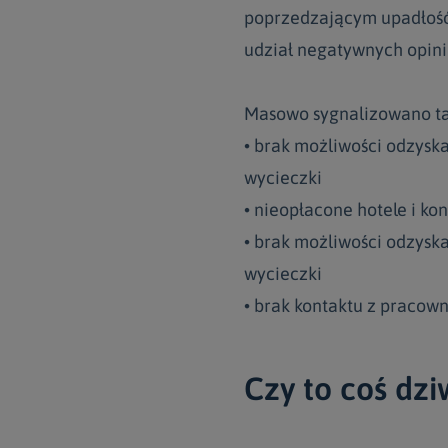
poprzedzającym upadłość 
udział negatywnych opinii 
Masowo sygnalizowano tak
• brak możliwości odzysk
wycieczki
• nieopłacone hotele i ko
• brak możliwości odzysk
wycieczki
• brak kontaktu z pracow
Czy to coś dz