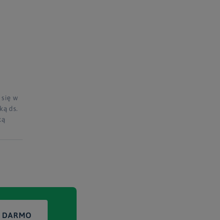
 się w
ką ds.
ką
A DARMO