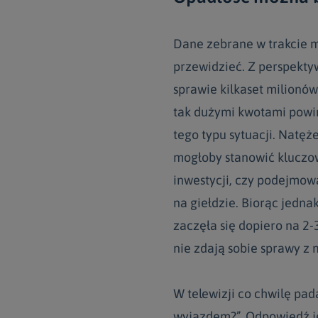
Dane zebrane w trakcie m
przewidzieć. Z perspektywy
sprawie kilkaset milionó
tak dużymi kwotami powi
tego typu sytuacji. Natę
mogłoby stanowić kluczo
inwestycji, czy podejmowa
na giełdzie. Biorąc jedn
zaczęła się dopiero na 2-
nie zdają sobie sprawy z 
W telewizji co chwilę pad
wyjazdem?”. Odpowiedź je