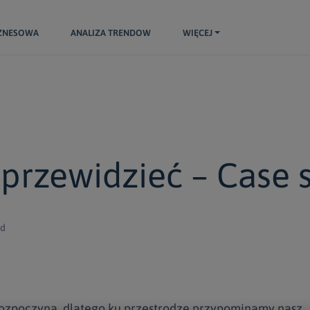
IZNESOWA
ANALIZA TRENDOW
WIĘCEJ
przewidzieć – Case 
ad
rozpoczyna, dlatego ku przestrodze przypominamy nasz