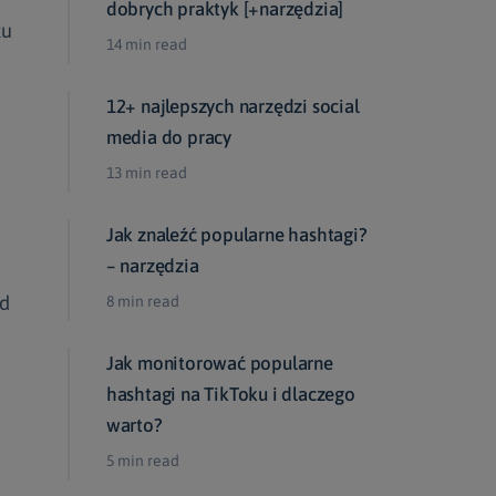
dobrych praktyk [+narzędzia]
tu
14 min read
12+ najlepszych narzędzi social
media do pracy
13 min read
Jak znaleźć popularne hashtagi?
– narzędzia
ed
8 min read
Jak monitorować popularne
hashtagi na TikToku i dlaczego
warto?
5 min read