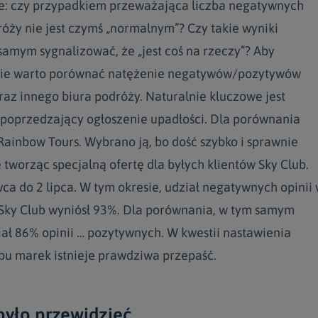
ie: czy przypadkiem przeważająca liczba negatywnych
róży nie jest czymś „normalnym”? Czy takie wyniki
samym sygnalizować, że „jest coś na rzeczy”? Aby
nie warto porównać natężenie negatywów/pozytywów
raz innego biura podróży. Naturalnie kluczowe jest
 poprzedzający ogłoszenie upadłości. Dla porównania
Rainbow Tours. Wybrano ją, bo dość szybko i sprawnie
ę tworząc specjalną ofertę dla byłych klientów Sky Club.
ca do 2 lipca. W tym okresie, udział negatywnych opinii
t Sky Club wyniósł 93%. Dla porównania, w tym samym
iał 86% opinii … pozytywnych. W kwestii nastawienia
u marek istnieje prawdziwa przepaść.
yło przewidzieć