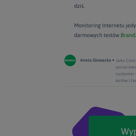
dziś.
Monitoring Internetu jedy
darmowych testów
Brand
Aneta Głowacka
Jako Cont
social med
customer s
kotów i f
Wyp