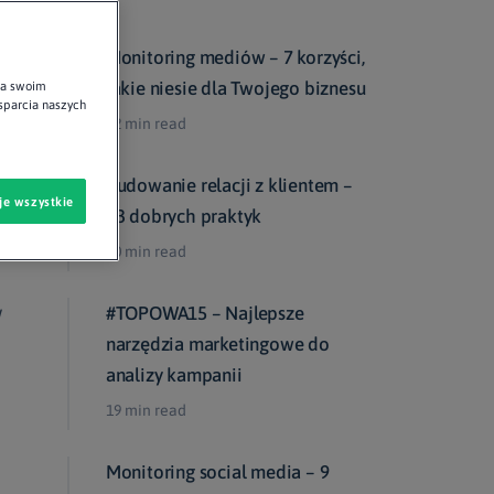
Monitoring mediów – 7 korzyści,
jakie niesie dla Twojego biznesu
na swoim
wsparcia naszych
12 min read
Budowanie relacji z klientem –
je wszystkie
13 dobrych praktyk
10 min read
w
#TOPOWA15 – Najlepsze
narzędzia marketingowe do
analizy kampanii
19 min read
Monitoring social media – 9