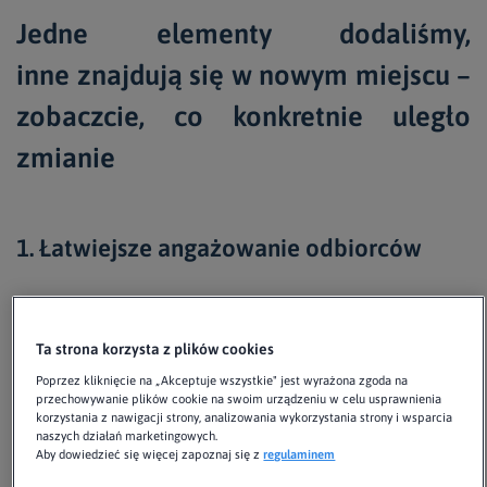
Jedne elementy dodaliśmy,
inne znajdują się w nowym miejscu –
zobaczcie, co konkretnie uległo
zmianie
1. Łatwiejsze angażowanie odbiorców
Ponieważ nasi klienci coraz częściej korzystają z Brand24
nie tylko do zbierania wzmianek, ale także chcą na nie
Ta strona korzysta z plików cookies
reagować, dodaliśmy przycisk “Odpowiedz” aby to ułatwić.
Poprzez kliknięcie na „Akceptuje wszystkie" jest wyrażona zgoda na
przechowywanie plików cookie na swoim urządzeniu w celu usprawnienia
Znajduje się on w lewym dolnym rogu wyszukanego
korzystania z nawigacji strony, analizowania wykorzystania strony i wsparcia
naszych działań marketingowych.
wpisu i jest wyróżniony na zielono.
Aby dowiedzieć się więcej zapoznaj się z
regulaminem