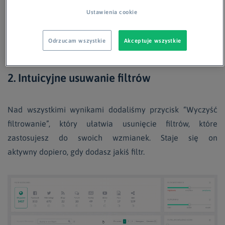
Ustawienia cookie
Odrzucam wszystkie
Akceptuje wszystkie
2. Intuicyjne usuwanie filtrów
Nad wszystkimi wynikami dodaliśmy przycisk “Wyczyść
filtrowanie”, który ułatwia usunięcie filtrów, które
zastosujesz do swoich wzmianek. Staje się on
aktywny dopiero, gdy dodasz jakiś filtr.