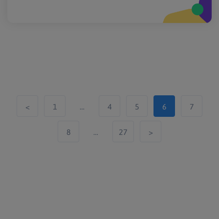
<
1
…
4
5
6
7
8
…
27
>