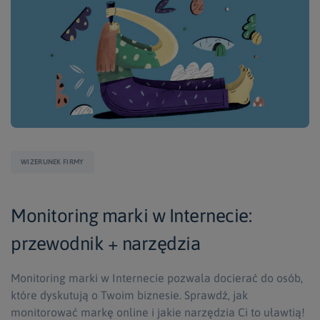
WIZERUNEK FIRMY
Monitoring marki w Internecie:
przewodnik + narzędzia
Monitoring marki w Internecie pozwala docierać do osób,
które dyskutują o Twoim biznesie. Sprawdź, jak
monitorować markę online i jakie narzędzia Ci to uławtią!