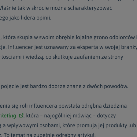
Właśnie tak w skrócie można scharakteryzować
go jako lidera opinii.
ą, która skupia w swoim obrębie lojalne grono odbiorców 
cje. Influencer jest uznawany za eksperta w swojej branży
artościami i wiedzą, co skutkuje zaufaniem ze strony
o pojęcie jest bardzo dobrze znane z dwóch powodów.
nia się roli influencera powstała odrębna dziedzina
rketing
,
która – najogólniej mówiąc – dotyczy
 a wpływowymi osobami, które promują jej produkty lub
z. To temat na zupełnie odrębny artykuł.