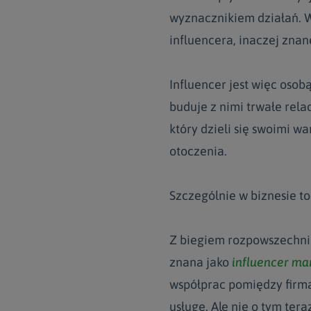
wyznacznikiem działań. 
influencera, inaczej znane
Influencer jest więc osob
buduje z nimi trwałe rela
który dzieli się swoimi w
otoczenia.
Szczególnie w biznesie t
Z biegiem rozpowszechnie
znana jako
influencer ma
współprac pomiędzy firmą
usługę. Ale nie o tym tera