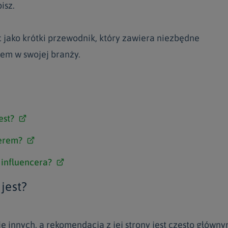
bisz.
c jako krótki przewodnik, który zawiera niezbędne
rem w swojej branży.
est?
cerem?
 influencera?
 jest?
e innych, a rekomendacja z jej strony jest często główn