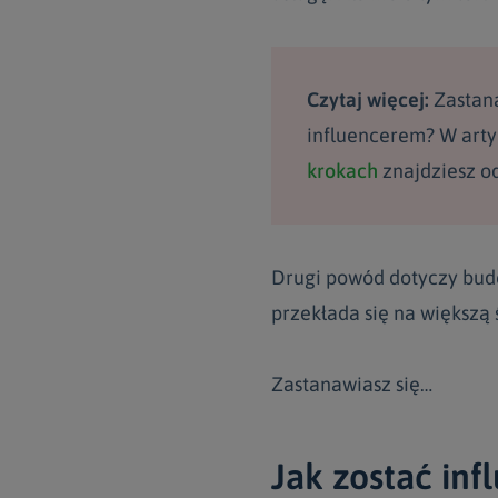
Czytaj więcej:
Zastana
influencerem? W art
krokach
znajdziesz o
Drugi powód dotyczy budo
przekłada się na większą
Zastanawiasz się…
Jak zostać in