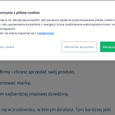
ć swój wpływ, który jednocześnie pozytywnie
korzysta z plików cookies
 Twojej marki i zwiększy jej świadomość wśród
nięcie na „Akceptuje wszystkie" jest wyrażona zgoda na przechowywanie plików cookie 
 celu usprawnienia korzystania z nawigacji strony, analizowania wykorzystania strony i 
posoby, które mogą w tym pomóc i dowiedz się, ja
ketingowych.
eć się więcej zapoznaj się z
regulaminem
swojej branży!
nia cookie
Odrzucam wszystkie
Akceptu
 firmy i chcesz sprzedać swój produkt,
romować markę,
em najbardziej niszowej dziedziny,
 się w środowisku, w którym działasz. Tym bardziej jeśli