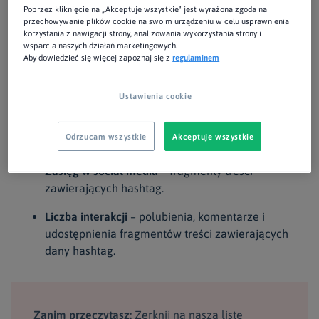
Twojej firmy.
Poprzez kliknięcie na „Akceptuje wszystkie" jest wyrażona zgoda na
przechowywanie plików cookie na swoim urządzeniu w celu usprawnienia
korzystania z nawigacji strony, analizowania wykorzystania strony i
Istnieją co najmniej 3 metryki hashtagów, które możesz
wsparcia naszych działań marketingowych.
Aby dowiedzieć się więcej zapoznaj się z
regulaminem
śledzić w kontekście KPI (Kluczowych Wskaźników
Wydajności):
Ustawienia cookie
Liczba wzmianek z użyciem hashtagu
– ile razy
Odrzucam wszystkie
Akceptuje wszystkie
hashtag był używany.
Zasięg w social media
– fragmenty treści
zawierających hashtag.
Liczba interakcji
– polubienia, komentarze i
udostępnienia fragmentów treści zawierających
dany hashtag.
Zanim przeczytasz:
Zerknij na naszą listę