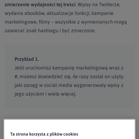
zmierzenie wydajności tej treści
. Wpisy na Twitterze,
wydania ebooków, aktualizacje funkcji, kampanie
marketingowe, filmy – wszystkie z wymienionych mogą
zawierać znak hashtagu i być zmierzone.
Przykład 1.
Jeśli uruchomisz kampanię marketingową wraz z
#, możesz dowiedzieć się, ile razy został on użyty,
jaki zasięg w social media wygenerowały wpisy z
jego użyciem i wiele więcej.
Po trzecie, odkrywając i śledząc
popularne hashtagi
w
swojej niszy
jesteś na bieżąco z tym, co jest istotne dla
Ta strona korzysta z plików cookies