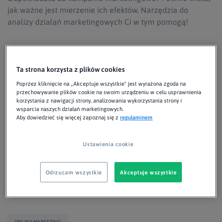
jak ważne jest mierzenie ich efektów. Narzędzia do
analizy działań marketingowych Ci w tym pomogą!
Paulina Wałczyk
Mar 27, 2023 ・ 19 min read
Ta strona korzysta z plików cookies
Poprzez kliknięcie na „Akceptuje wszystkie" jest wyrażona zgoda na
przechowywanie plików cookie na swoim urządzeniu w celu usprawnienia
korzystania z nawigacji strony, analizowania wykorzystania strony i
wsparcia naszych działań marketingowych.
Aby dowiedzieć się więcej zapoznaj się z
regulaminem
Ustawienia cookie
Odrzucam wszystkie
Akceptuje wszystkie
ONLINE MARKETING