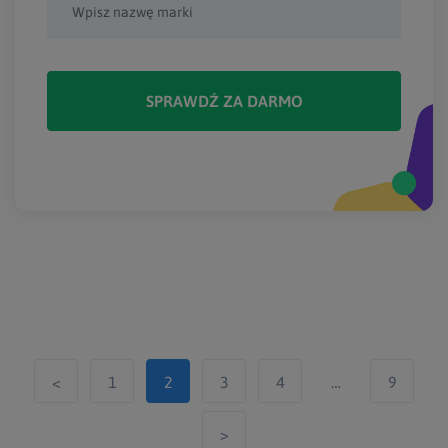
SPRAWDŹ ZA DARMO
<
1
2
3
4
…
9
>